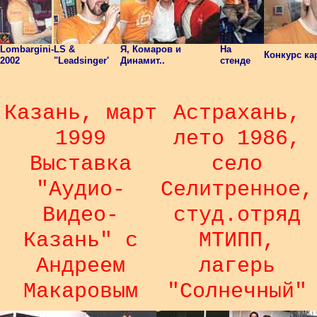
Lombargini-
LS &
Я, Комаров и
На
Конкурс кар
2002
"Leadsinger'
Динамит..
стенде
Казань, март
Астрахань,
1999
лето 1986,
Выставка
село
"Аудио-
Селитренное,
Видео-
студ.отряд
Казань" с
МТИПП,
Андреем
лагерь
Макаровым
"Солнечный"