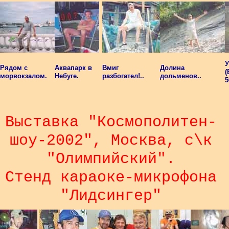
У
Рядом с
Аквапарк в
Вмиг
Долина
(
морвокзалом.
Небуге.
разбогател!..
дольменов..
5
Выставка "Космополитен-
шоу-2002", Москва, с\к
"Олимпийский".
Стенд караоке-микрофона
"Лидсингер"