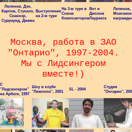
Лелянов, Дэн,
На 3-м туре в
Вот и
Лелянов, 
Карпов, Стукало,
Выступление
Союзе
Диплом
Моисеенк
Сканнэр,
на 2-м туре
Композиторов
Лауреата
награжде
Сурраунд, Джама
Москва, работа в ЗАО
"Онтарио", 1997-2004.
Мы с Лидсингером
вместе!)
С
Шоу в клубе
Студия
"Лидсингером"
SL - 2004
"Лимпопо", 2001
"Онтарио", 20
на Арбате, 1997