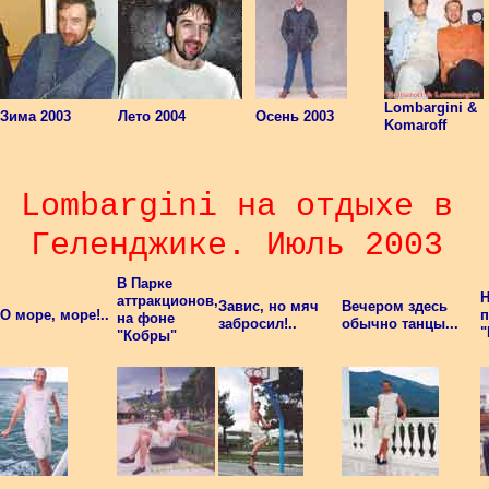
Lombargini &
Зима 2003
Лето 2004
Осень 2003
Komaroff
Lombargini на отдыхе в
Геленджике. Июль 2003
В Парке
Н
аттракционов,
Завис, но мяч
Вечером здесь
О море, море!..
п
на фоне
забросил!..
обычно танцы...
"
"Кобры"